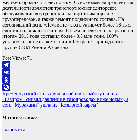
железнодорожным транспортом. Основными направлениями
деятельности являются: транспортно-экспедиторское
обслуживание внутренних и экспортно-импортных
грузоперевозок, а также ремонт подвижного состава. На
сегодняшний день «Лемтранс» эксплуатирует более 16 тыс.
единиц подвижного состава. Объем перевезенных грузов по
итогам 2013 года составил более 48,5 млн тонн. 100%
уставного капитала компании «Лемтранс» принадлежит
группе СКМ Рината Ахметова.
Post Views:
71
Telegram
VK
Odnoklassniki
Навигация
Кременчугский стальзавод возобновит работу с июля
LiveJournal
"Газпром" снизил давление в газопроводах ниже нормы, а
по
сеть "Мураками" ушла из "Козырной карты"
записям
Читайте также
экономика