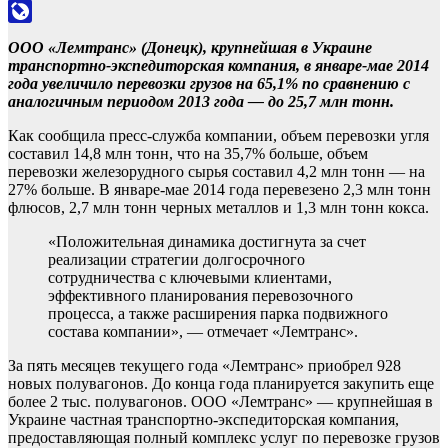
Odnoklassniki
LiveJournal
ООО «Лемтранс» (Донецк), крупнейшая в Украине
транспортно-экспедиторская компания, в январе-мае 2014
года увеличило перевозки грузов на 65,1% по сравнению с
аналогичным периодом 2013 года — до 25,7 млн тонн.
Как сообщила пресс-служба компании, объем перевозки угля
составил 14,8 млн тонн, что на 35,7% больше, объем
перевозки железорудного сырья составил 4,2 млн тонн — на
27% больше. В январе-мае 2014 года перевезено 2,3 млн тонн
флюсов, 2,7 млн тонн черных металлов и 1,3 млн тонн кокса.
«Положительная динамика достигнута за счет
реализации стратегии долгосрочного
сотрудничества с ключевыми клиентами,
эффективного планирования перевозочного
процесса, а также расширения парка подвижного
состава компании», — отмечает «Лемтранс».
За пять месяцев текущего года «Лемтранс» приобрел 928
новых полувагонов. До конца года планируется закупить еще
более 2 тыс. полувагонов. ООО «Лемтранс» — крупнейшая в
Украине частная транспортно-экспедиторская компания,
предоставляющая полный комплекс услуг по перевозке грузов