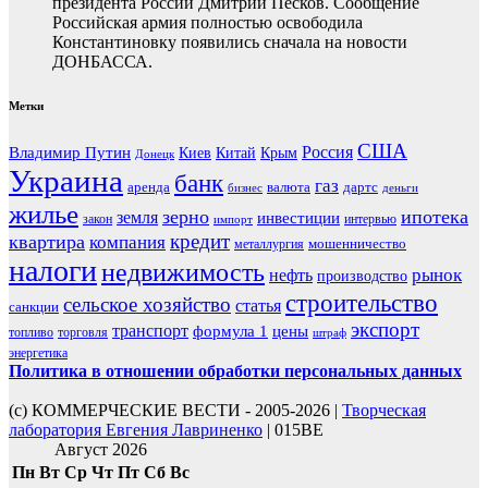
президента России Дмитрий Песков. Сообщение
Российская армия полностью освободила
Константиновку появились сначала на новости
ДОНБАССА.
Метки
США
Россия
Владимир Путин
Киев
Китай
Крым
Донецк
Украина
банк
газ
аренда
валюта
дартс
бизнес
деньги
жилье
зерно
ипотека
земля
инвестиции
закон
интервью
импорт
кредит
квартира
компания
мошенничество
металлургия
налоги
недвижимость
рынок
нефть
производство
строительство
сельское хозяйство
статья
санкции
экспорт
транспорт
формула 1
цены
топливо
торговля
штраф
энергетика
Политика в отношении обработки персональных данных
(с) КОММЕРЧЕСКИЕ ВЕСТИ - 2005-2026 |
Творческая
лаборатория Евгения Лавриненко
| 015BE
Август 2026
Пн
Вт
Ср
Чт
Пт
Сб
Вс