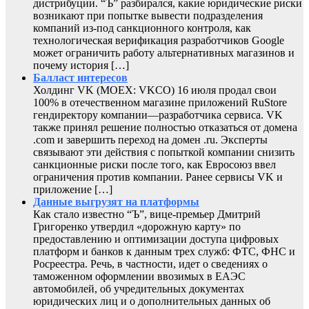
дистрибуции. “Ъ” разбирался, какие юридические риски
возникают при попытке вывести подразделения
компаний из-под санкционного контроля, как
технологическая верификация разработчиков Google
может ограничить работу альтернативных магазинов и
почему история […]
Балласт интересов
Холдинг VK (MOEX: VKCO) 16 июля продал свои
100% в отечественном магазине приложений RuStore
гендиректору компании—разработчика сервиса. VK
также принял решение полностью отказаться от домена
.com и завершить переход на домен .ru. Эксперты
связывают эти действия с попыткой компании снизить
санкционные риски после того, как Евросоюз ввел
ограничения против компании. Ранее сервисы VK и
приложение […]
Данные выгрузят на платформы
Как стало известно “Ъ”, вице-премьер Дмитрий
Григоренко утвердил «дорожную карту» по
предоставлению и оптимизации доступа цифровых
платформ и банков к данным трех служб: ФТС, ФНС и
Росреестра. Речь, в частности, идет о сведениях о
таможенном оформлении ввозимых в ЕАЭС
автомобилей, об учредительных документах
юридических лиц и о дополнительных данных об