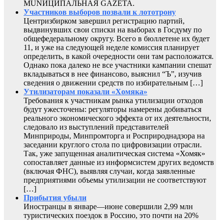
MUNИЦИПАЛЬНАЯ GAZЕТА.
Участников выборов позвали к лототрону
Центризбирком завершил регистрацию партий,
выдвинувших свои списки на выборах в Госдуму по
общефедеральному округу. Всего в бюллетене их будет
11, и уже на следующей неделе комиссия планирует
определить, в какой очередности они там расположатся.
Однако пока далеко не все участники кампании спешат
вкладываться в нее финансово, выяснил “Ъ”, изучив
сведения о движении средств по избирательным […]
Утилизаторам показали «Хомяка»
Требования к участникам рынка утилизации отходов
будут ужесточены: регуляторы намерены добиваться
реального экономического эффекта от их деятельности,
следовало из выступлений представителей
Минприроды, Минпромторга и Росприроднадзора на
заседании круглого стола по цифровизации отрасли.
Так, уже запущенная аналитическая система «Хомяк»
сопоставляет данные из информсистем других ведомств
(включая ФНС), выявляя случаи, когда заявленные
предприятиями объемы утилизации не соответствуют
[…]
Прибытия убыли
Иностранцы в январе—июне совершили 2,99 млн
туристических поездок в Россию, это почти на 20%