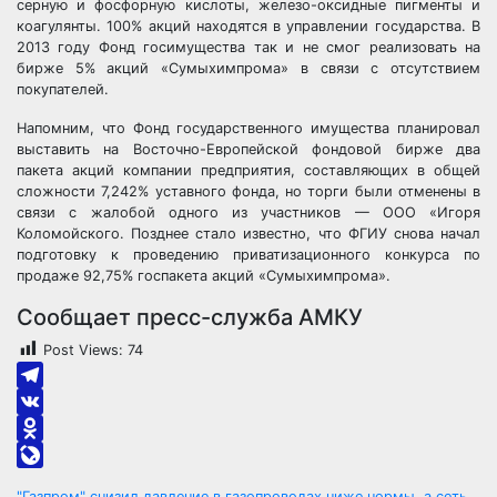
серную и фосфорную кислоты, железо-оксидные пигменты и
коагулянты. 100% акций находятся в управлении государства. В
2013 году Фонд госимущества так и не смог реализовать на
бирже 5% акций «Сумыхимпрома» в связи с отсутствием
покупателей.
Напомним, что Фонд государственного имущества планировал
выставить на Восточно-Европейской фондовой бирже два
пакета акций компании предприятия, составляющих в общей
сложности 7,242% уставного фонда, но торги были отменены в
связи с жалобой одного из участников — ООО «Игоря
Коломойского. Позднее стало известно, что ФГИУ снова начал
подготовку к проведению приватизационного конкурса по
продаже 92,75% госпакета акций «Сумыхимпрома».
Сообщает пресс-служба АМКУ
Post Views:
74
Telegram
VK
Odnoklassniki
LiveJournal
"Газпром" снизил давление в газопроводах ниже нормы, а сеть