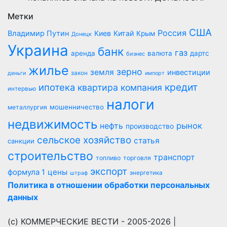
Метки
США
Россия
Владимир Путин
Киев
Китай
Крым
Донецк
Украина
банк
газ
аренда
валюта
дартс
бизнес
жилье
зерно
земля
инвестиции
закон
деньги
импорт
кредит
ипотека
квартира
компания
интервью
налоги
мошенничество
металлургия
недвижимость
рынок
нефть
производство
сельское хозяйство
статья
санкции
строительство
транспорт
топливо
торговля
экспорт
цены
формула 1
энергетика
штраф
Политика в отношении обработки персональных
данных
(с) КОММЕРЧЕСКИЕ ВЕСТИ - 2005-2026 |