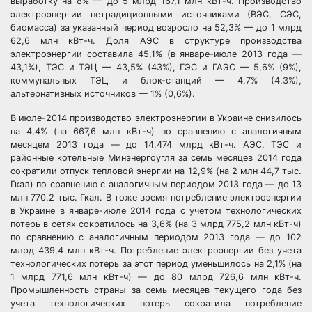
выработку на 8% — до 5 млрд 167,1 млн кВт-ч. Производство
электроэнергии нетрадиционными источниками (ВЭС, СЭС,
биомасса) за указанный период возросло на 52,3% — до 1 млрд
62,6 млн кВт-ч. Доля АЭС в структуре производства
электроэнергии составила 45,1% (в январе-июле 2013 года —
43,1%), ТЭС и ТЭЦ — 43,5% (43%), ГЭС и ГАЭС — 5,6% (9%),
коммунальных ТЭЦ и блок-станций — 4,7% (4,3%),
альтернативных источников — 1% (0,6%).
В июле-2014 производство электроэнергии в Украине снизилось
на 4,4% (на 667,6 млн кВт-ч) по сравнению с аналогичным
месяцем 2013 года — до 14,474 млрд кВт-ч. АЭС, ТЭС и
районные котельные Минэнергоугля за семь месяцев 2014 года
сократили отпуск тепловой энергии на 12,9% (на 2 млн 44,7 тыс.
Гкал) по сравнению с аналогичным периодом 2013 года — до 13
млн 770,2 тыс. Гкал. В тоже время потребление электроэнергии
в Украине в январе-июле 2014 года с учетом технологических
потерь в сетях сократилось на 3,6% (на 3 млрд 775,2 млн кВт-ч)
по сравнению с аналогичным периодом 2013 года — до 102
млрд 439,4 млн кВт-ч. Потребление электроэнергии без учета
технологических потерь за этот период уменьшилось на 2,1% (на
1 млрд 771,6 млн кВт-ч) — до 80 млрд 726,6 млн кВт-ч.
Промышленность страны за семь месяцев текущего года без
учета технологических потерь сократила потребление