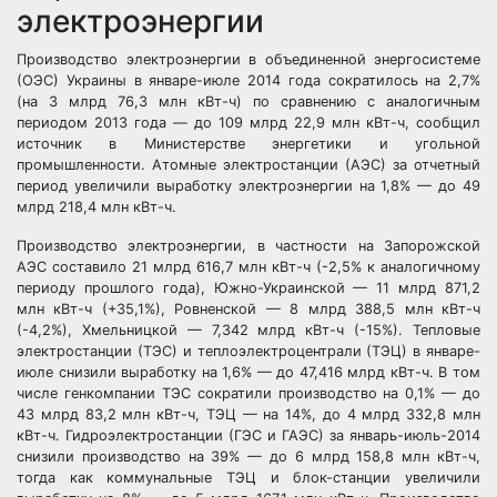
электроэнергии
Производство электроэнергии в объединенной энергосистеме
(ОЭС) Украины в январе-июле 2014 года сократилось на 2,7%
(на 3 млрд 76,3 млн кВт-ч) по сравнению с аналогичным
периодом 2013 года — до 109 млрд 22,9 млн кВт-ч, сообщил
источник в Министерстве энергетики и угольной
промышленности. Атомные электростанции (АЭС) за отчетный
период увеличили выработку электроэнергии на 1,8% — до 49
млрд 218,4 млн кВт-ч.
Производство электроэнергии, в частности на Запорожской
АЭС составило 21 млрд 616,7 млн кВт-ч (-2,5% к аналогичному
периоду прошлого года), Южно-Украинской — 11 млрд 871,2
млн кВт-ч (+35,1%), Ровненской — 8 млрд 388,5 млн кВт-ч
(-4,2%), Хмельницкой — 7,342 млрд кВт-ч (-15%). Тепловые
электростанции (ТЭС) и теплоэлектроцентрали (ТЭЦ) в январе-
июле снизили выработку на 1,6% — до 47,416 млрд кВт-ч. В том
числе генкомпании ТЭС сократили производство на 0,1% — до
43 млрд 83,2 млн кВт-ч, ТЭЦ — на 14%, до 4 млрд 332,8 млн
кВт-ч. Гидроэлектростанции (ГЭС и ГАЭС) за январь-июль-2014
снизили производство на 39% — до 6 млрд 158,8 млн кВт-ч,
тогда как коммунальные ТЭЦ и блок-станции увеличили