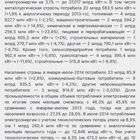
электроэнергии на 3,1% — до 37,017 млрд кВт-ч. В том числе
металлургическая отрасль потребила 20 млрд 663,5 млн кВт-ч
(+1,9% к аналогичному периоду 2013-го), топливная — 4 млрд
827,7 млн кВт-ч (-2,2%), машиностроительная — 2 млрд 594,2
млн кВт-ч (-14,9%), химическая и нефтехимическая — 2 млрд
256,5 млн кВт-ч (-23,8%), пищевая и перерабатывающая — 2
млрд 605,2 млн кВт-ч (+2%), строительных материалов — 1
млрд 279,7 млн кВт-ч (-4,7%), другая — 2 млрд 790,1 млн кВт-ч
(-9,7%). Кроме того, сельхозпредприятия потребили 1 млрд
962,4 млн кВт-ч (-5,6%), транспортные — 4 млрд 395,4 млн
кВт-ч (-11,6%), строительные — 515,8 млн кВт-ч (-6,9%).
Население страны в январе-июле-2014 потребило 23 млрд 85,9
млн кВт-ч (+2,6%), коммунально-бытовые потребители — 9
млрд 935,5 млн кВт-ч (-4,2%), другие непромышленные
потребители — 3 млрд 814,6 млн кВт-ч (-0,03%). Доля
промышленности в общем объеме потребления электроэнергии
по итогам семи месяцев снизилась с 46,3% до 45,9% по
сравнению с январем-июлем 2013 года, тогда как доля
населения возросла с 27,3% до 28,6%. В июле-2014 потребление
электроэнергии с учетом технологических потерь упало на 8,9%
(на 1 млрд 260,4 млн кВт-ч) по сравнению с аналогичным
месяцем прошлого года — до 12,946 млрд кВт-ч, без учета
технологических потерь — на 4,3% (на 473,5 млн кВт-ч), до 10