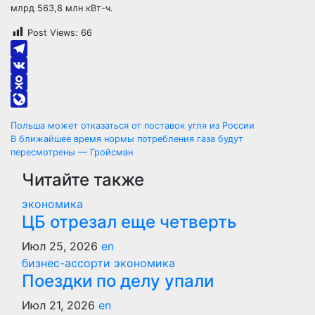
млрд 563,8 млн кВт-ч.
Post Views:
66
Telegram
VK
Odnoklassniki
LiveJournal
Навигация
Польша может отказаться от поставок угля из России
В ближайшее время нормы потребления газа будут
по
пересмотрены — Гройсман
Читайте также
записям
экономика
ЦБ отрезал еще четверть
Июл 25, 2026
en
бизнес-ассорти
экономика
Поездки по делу упали
Июл 21, 2026
en