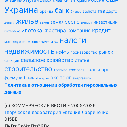
Россия
Владимир Путин
Киев
Китай
Крым
Донецк
Украина
банк
газ
аренда
валюта
дартс
бизнес
жилье
зерно
земля
инвестиции
закон
деньги
импорт
кредит
ипотека
квартира
компания
интервью
налоги
мошенничество
металлургия
недвижимость
рынок
нефть
производство
сельское хозяйство
статья
санкции
строительство
транспорт
топливо
торговля
экспорт
цены
формула 1
энергетика
штраф
Политика в отношении обработки персональных
данных
(с) КОММЕРЧЕСКИЕ ВЕСТИ - 2005-2026 |
Творческая лаборатория Евгения Лавриненко
|
015BE
Пн
Вт
Ср
Чт
Пт
Сб
Вс