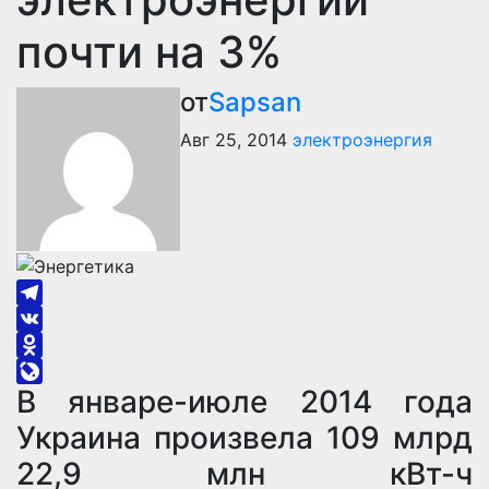
почти на 3%
от
Sapsan
Авг 25, 2014
электроэнергия
Telegram
VK
Odnoklassniki
В январе-июле 2014 года
LiveJournal
Украина произвела 109 млрд
22,9 млн кВт-ч