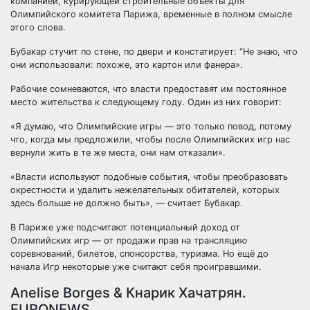
компанией, курирующей строительные объекты для
Олимпийского комитета Парижа, временные в полном смысле
этого слова.
Бубакар стучит по стене, по двери и констатирует: “Не знаю, что
они использовали: похоже, это картон или фанера».
Рабочие сомневаются, что власти предоставят им постоянное
место жительства к следующему году. Один из них говорит:
«Я думаю, что Олимпийские игры — это только повод, потому
что, когда мы предложили, чтобы после Олимпийских игр нас
вернули жить в те же места, они нам отказали».
«Власти используют подобные события, чтобы преобразовать
окрестности и удалить нежелательных обитателей, которых
здесь больше не должно быть», — считает Бубакар.
В Париже уже подсчитают потенциальный доход от
Олимпийских игр — от продажи прав на трансляцию
соревнований, билетов, спонсорства, туризма. Но ещё до
начала Игр некоторые уже считают себя проигравшими.
Anelise Borges & Кнарик Хачатрян.
EURONEWS