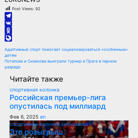
Post Views:
92
Telegram
VK
Odnoklassniki
LiveJournal
Навигация
Адаптивный спорт помогает социализироваться «особенным»
детям
по
Потапова и Сизикова выиграли турнир в Праге в парном
разряде
записям
Читайте также
спортивная колонка
Российская премьер-лига
опустилась под миллиард
Фев 6, 2025
en
спортивная колонка
экономика
Это розыгрыш