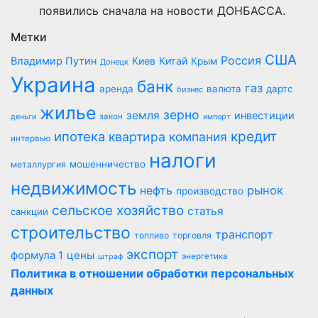
появились сначала на новости ДОНБАССА.
Метки
США
Россия
Владимир Путин
Киев
Китай
Крым
Донецк
Украина
банк
газ
аренда
валюта
дартс
бизнес
жилье
зерно
земля
инвестиции
закон
деньги
импорт
кредит
ипотека
квартира
компания
интервью
налоги
мошенничество
металлургия
недвижимость
рынок
нефть
производство
сельское хозяйство
статья
санкции
строительство
транспорт
топливо
торговля
экспорт
цены
формула 1
энергетика
штраф
Политика в отношении обработки персональных
данных