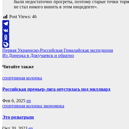
были недостаточно прогреты, поэтому старые точки торм
не стал никого винить в этом инциденте».
Post Views:
46
Telegram
VK
Odnoklassniki
Навигация
Первая Украинско-Российская Гималайская экспедиция
LiveJournal
Из Донецка в Докучаевск и обратно
по
записям
Читайте также
спортивная колонка
Российская премьер-лига опустилась под миллиард
Фев 6, 2025
en
спортивная колонка
экономика
Это розыгрыш
Окт 20, 2023
en