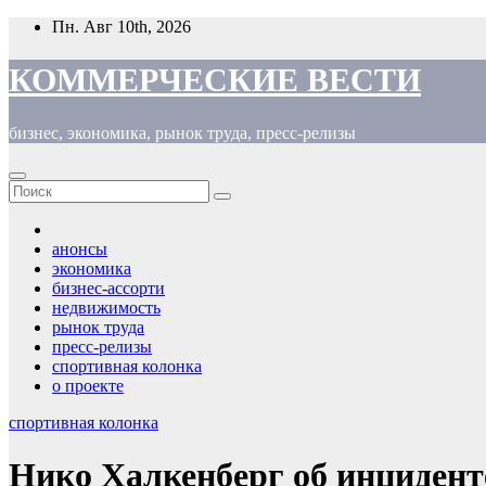
Перейти
Пн. Авг 10th, 2026
к
содержимому
КОММЕРЧЕСКИЕ ВЕСТИ
бизнес, экономика, рынок труда, пресс-релизы
анонсы
экономика
бизнес-ассорти
недвижимость
рынок труда
пресс-релизы
спортивная колонка
о проекте
спортивная колонка
Нико Халкенберг об инциден