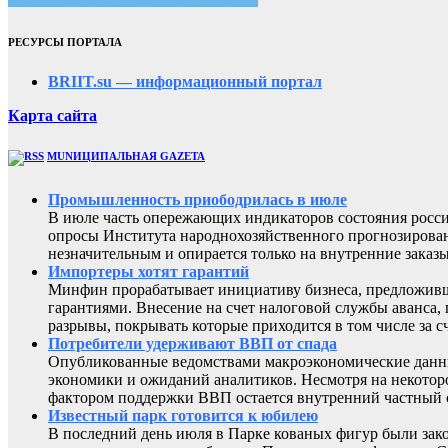
РЕСУРСЫ ПОРТАЛА
BRIIT.su — информационный портал
Карта сайта
MUNИЦИПАЛЬНАЯ GAZЕТА
Промышленность приободрилась в июле
В июле часть опережающих индикаторов состояния росси
опросы Института народнохозяйственного прогнозирован
незначительным и опирается только на внутренние заказы
Импортеры хотят гарантий
Минфин прорабатывает инициативу бизнеса, предложивш
гарантиями. Внесение на счет налоговой службы аванса,
разрывы, покрывать которые приходится в том числе за с
Потребители удерживают ВВП от спада
Опубликованные ведомствами макроэкономические данны
экономики и ожиданий аналитиков. Несмотря на некоторо
фактором поддержки ВВП остается внутренний частный с
Известный парк готовится к юбилею
В последний день июля в Парке кованых фигур были зак