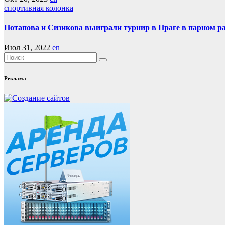
спортивная колонка
Потапова и Сизикова выиграли турнир в Праге в парном р
Июл 31, 2022
en
Реклама