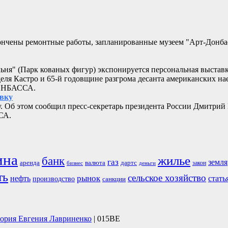
кончены ремонтные работы, запланированные музеем "Арт-Донб
альня" (Парк кованых фигур) экспонируется персональная выстав
еля Кастро и 65-й годовщине разгрома десанта американских 
ДОНБАССА.
овку
. Об этом сообщил пресс-секретарь президента России Дмитрий
СА.
ина
жилье
банк
газ
земля
аренда
валюта
дартс
бизнес
закон
деньги
ть
сельское хозяйство
рынок
нефть
стать
производство
санкции
тория Евгения Лавриненко
| 015BE