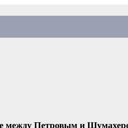
те между Петровым и Шумахер