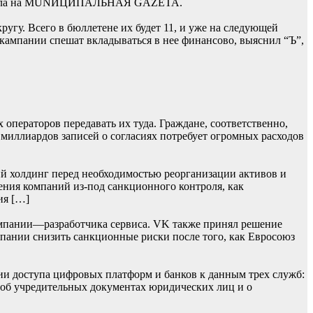
 сначала на MUNИЦИПАЛЬНАЯ GAZЕТА.
гу. Всего в бюллетене их будет 11, и уже на следующей
 кампании спешат вкладываться в нее финансово, выяснил “Ъ”,
операторов передавать их туда. Граждане, соответственно,
 миллиардов записей о согласиях потребует огромных расходов
й холдинг перед необходимостью реорганизации активов и
ения компаний из-под санкционного контроля, как
ия […]
мпании—разработчика сервиса. VK также принял решение
омпании снизить санкционные риски после того, как Евросоюз
ии доступа цифровых платформ и банков к данным трех служб:
 об учредительных документах юридических лиц и о