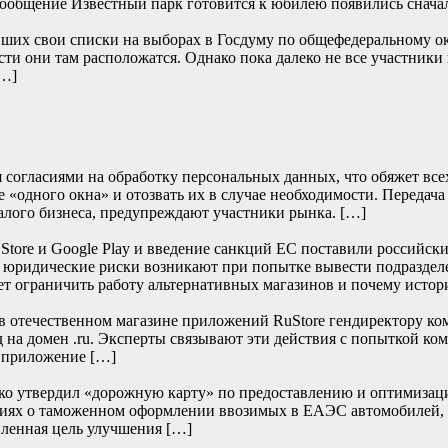
… Сообщение Известный парк готовится к юбилею появились
их свои списки на выборах в Госдуму по общефедеральному окру
сти они там расположатся. Однако пока далеко не все участники
[…]
согласиями на обработку персональных данных, что обяжет всех 
 «одного окна» и отозвать их в случае необходимости. Передача
алого бизнеса, предупреждают участники рынка. […]
re и Google Play и введение санкций ЕС поставили российски
е юридические риски возникают при попытке вывести подраздел
т ограничить работу альтернативных магазинов и почему истор
отечественном магазине приложений RuStore гендиректору ко
д на домен .ru. Эксперты связывают эти действия с попыткой к
и приложение […]
нко утвердил «дорожную карту» по предоставлению и оптимизац
дениях о таможенном оформлении ввозимых в ЕАЭС автомобилей,
ленная цель улучшения […]