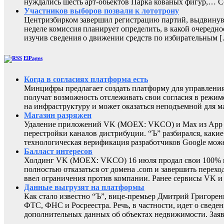
нуждались шесть арт-обьектов Парка кованых фигур,
Участников выборов позвали к лототрону
Центризбирком завершил регистрацию партий, выдвинувш
неделе комиссия планирует определить, в какой очередно
изучив сведения о движении средств по избирательным 
ElPages
Когда в согласиях платформа есть
Минцифры предлагает создать платформу для управления 
получат возможность отслеживать свои согласия в режиме
на инфраструктуру и может оказаться неподъемной для м
Магазин разряжен
Удаление приложений VK (MOEX: VKCO) и Max из App Sto
перестройки каналов дистрибуции. “Ъ” разбирался, каки
технологическая верификация разработчиков Google може
Балласт интересов
Холдинг VK (MOEX: VKCO) 16 июля продал свои 100% в 
полностью отказаться от домена .com и завершить перехо
ввел ограничения против компании. Ранее сервисы VK 
Данные выгрузят на платформы
Как стало известно “Ъ”, вице-премьер Дмитрий Григоре
ФТС, ФНС и Росреестра. Речь, в частности, идет о све
дополнительных данных об объектах недвижимости. Заяв