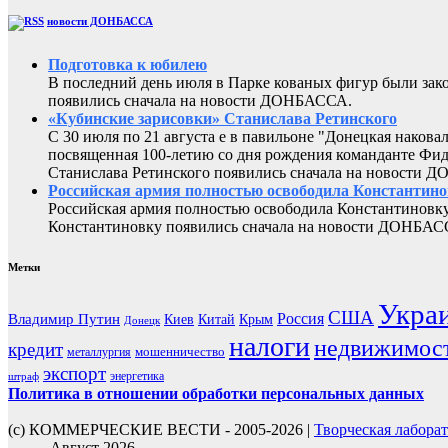
новости ДОНБАССА
Подготовка к юбилею
В последний день июля в Парке кованых фигур были за
появились сначала на новости ДОНБАССА.
«Кубинские зарисовки» Станислава Ретинского
С 30 июля по 21 августа е в павильоне "Донецкая наков
посвященная 100-летию со дня рождения команданте Фид
Станислава Ретинского появились сначала на новости 
Российская армия полностью освободила Константин
Российская армия полностью освободила Константиновку
Константиновку появились сначала на новости ДОНБАС
Метки
Укра
США
Россия
Владимир Путин
Киев
Китай
Крым
Донецк
налоги
недвижимос
кредит
мошенничество
металлургия
экспорт
энергетика
штраф
Политика в отношении обработки персональных данных
(с) КОММЕРЧЕСКИЕ ВЕСТИ - 2005-2026 |
Творческая лабора
Август 2026