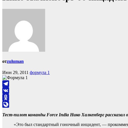
от
zuluman
Июн 29, 2011
формула 1
Telegram
VK
Odnoklassniki
LiveJournal
Тест-пилот команды Force India Нико Халкенберг рассказа
«Это был стандартный гоночный инцидент, — прокоммен