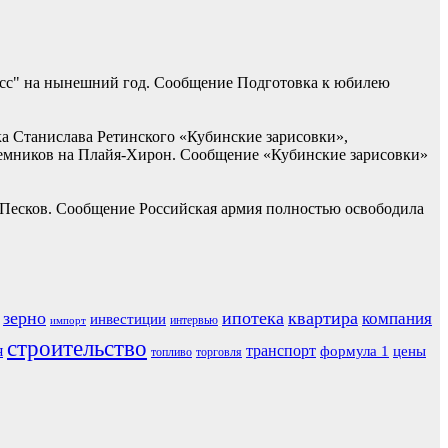
асс" на нынешний год. Сообщение Подготовка к юбилею
ка Станислава Ретинского «Кубинские зарисовки»,
наемников на Плайя-Хирон. Сообщение «Кубинские зарисовки»
 Песков. Сообщение Российская армия полностью освободила
зерно
ипотека
квартира
компания
инвестиции
интервью
импорт
строительство
я
транспорт
формула 1
цены
топливо
торговля