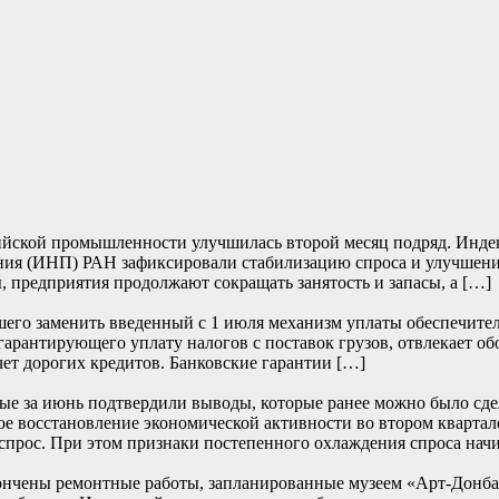
йской промышленности улучшилась второй месяц подряд. Индекс 
ия (ИНП) РАН зафиксировали стабилизацию спроса и улучшение
, предприятия продолжают сокращать занятость и запасы, а […]
его заменить введенный с 1 июля механизм уплаты обеспечите
 гарантирующего уплату налогов с поставок грузов, отвлекает о
чет дорогих кредитов. Банковские гарантии […]
е за июнь подтвердили выводы, которые ранее можно было сде
е восстановление экономической активности во втором квартале
прос. При этом признаки постепенного охлаждения спроса начи
ончены ремонтные работы, запланированные музеем «Арт-Донбасс