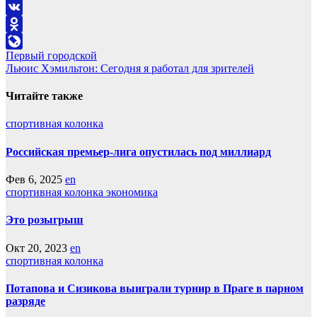
Telegram
VK
Odnoklassniki
Навигация
Первый городской
LiveJournal
Льюис Хэмильтон: Сегодня я работал для зрителей
по
записям
Читайте также
спортивная колонка
Российская премьер-лига опустилась под миллиард
Фев 6, 2025
en
спортивная колонка
экономика
Это розыгрыш
Окт 20, 2023
en
спортивная колонка
Потапова и Сизикова выиграли турнир в Праге в парном
разряде