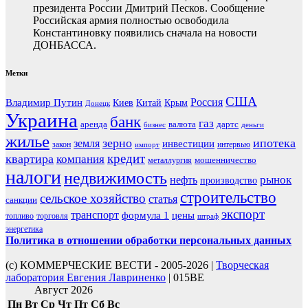
президента России Дмитрий Песков. Сообщение
Российская армия полностью освободила
Константиновку появились сначала на новости
ДОНБАССА.
Метки
США
Россия
Владимир Путин
Киев
Китай
Крым
Донецк
Украина
банк
газ
аренда
валюта
дартс
бизнес
деньги
жилье
зерно
ипотека
земля
инвестиции
закон
интервью
импорт
кредит
квартира
компания
мошенничество
металлургия
налоги
недвижимость
рынок
нефть
производство
строительство
сельское хозяйство
статья
санкции
экспорт
транспорт
формула 1
цены
топливо
торговля
штраф
энергетика
Политика в отношении обработки персональных данных
(с) КОММЕРЧЕСКИЕ ВЕСТИ - 2005-2026 |
Творческая
лаборатория Евгения Лавриненко
| 015BE
Август 2026
Пн
Вт
Ср
Чт
Пт
Сб
Вс