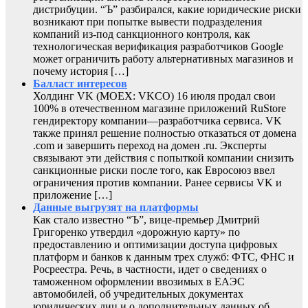
дистрибуции. “Ъ” разбирался, какие юридические риски
возникают при попытке вывести подразделения
компаний из-под санкционного контроля, как
технологическая верификация разработчиков Google
может ограничить работу альтернативных магазинов и
почему история […]
Балласт интересов
Холдинг VK (MOEX: VKCO) 16 июля продал свои
100% в отечественном магазине приложений RuStore
гендиректору компании—разработчика сервиса. VK
также принял решение полностью отказаться от домена
.com и завершить переход на домен .ru. Эксперты
связывают эти действия с попыткой компании снизить
санкционные риски после того, как Евросоюз ввел
ограничения против компании. Ранее сервисы VK и
приложение […]
Данные выгрузят на платформы
Как стало известно “Ъ”, вице-премьер Дмитрий
Григоренко утвердил «дорожную карту» по
предоставлению и оптимизации доступа цифровых
платформ и банков к данным трех служб: ФТС, ФНС и
Росреестра. Речь, в частности, идет о сведениях о
таможенном оформлении ввозимых в ЕАЭС
автомобилей, об учредительных документах
юридических лиц и о дополнительных данных об