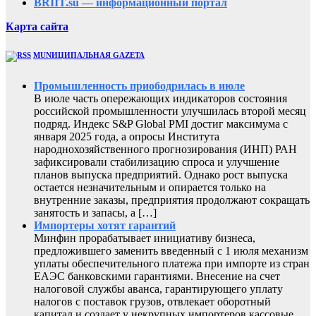
BRIIT.su — информационный портал
Карта сайта
MUNИЦИПАЛЬНАЯ GAZЕТА
Промышленность приободрилась в июле
В июле часть опережающих индикаторов состояния
российской промышленности улучшилась второй месяц
подряд. Индекс S&P Global PMI достиг максимума с
января 2025 года, а опросы Института
народнохозяйственного прогнозирования (ИНП) РАН
зафиксировали стабилизацию спроса и улучшение
планов выпуска предприятий. Однако рост выпуска
остается незначительным и опирается только на
внутренние заказы, предприятия продолжают сокращать
занятость и запасы, а […]
Импортеры хотят гарантий
Минфин прорабатывает инициативу бизнеса,
предложившего заменить введенный с 1 июля механизм
уплаты обеспечительного платежа при импорте из стран
ЕАЭС банковскими гарантиями. Внесение на счет
налоговой службы аванса, гарантирующего уплату
налогов с поставок грузов, отвлекает оборотный
капитал и создает у некрупных импортеров кассовые