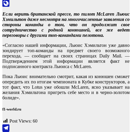
Odnoklassniki
LiveJournal
Если верить британской прессе, то пилот McLaren Льюис
Хэмильтон даже несмотря на многочисленные заявления со
стороны команды о том, что он продолжит свое
сотрудничество с родной конюшней, все же ведет
переговоры с другими топ-командами пелотона.
«Согласно нашей информации, Льюис Хэмильтон уже давно
зондирует топ-команды на предмет своего возможного
перехода, — сообщает на своих страницах Daily Mail. —
Подтверждением этой информации является факт не
подписанного контракта Льюиса с McLaren.
Пока Льюис внимательно смотрит, какая из конюшен сможет
опередить их по итогам чемпионата в Кубке конструкторов, а
тот факт, что Lotus уже обошли McLaren, ясно указывает на
желания Хэмильтона пригреть себе место и в черно-золотом
болиде».
f1-world.ru
Post Views:
60