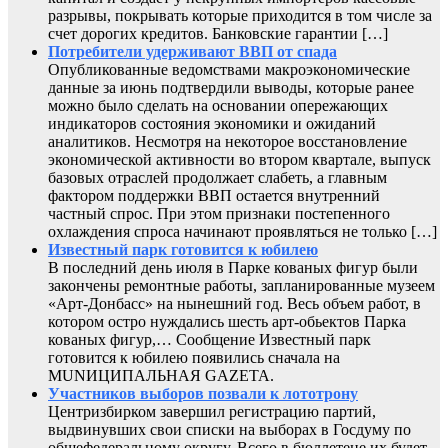
разрывы, покрывать которые приходится в том числе за
счет дорогих кредитов. Банковские гарантии […]
Потребители удерживают ВВП от спада
Опубликованные ведомствами макроэкономические
данные за июнь подтвердили выводы, которые ранее
можно было сделать на основании опережающих
индикаторов состояния экономики и ожиданий
аналитиков. Несмотря на некоторое восстановление
экономической активности во втором квартале, выпуск
базовых отраслей продолжает слабеть, а главным
фактором поддержки ВВП остается внутренний
частный спрос. При этом признаки постепенного
охлаждения спроса начинают проявляться не только […]
Известный парк готовится к юбилею
В последний день июля в Парке кованых фигур были
закончены ремонтные работы, запланированные музеем
«Арт-Донбасс» на нынешний год. Весь объем работ, в
котором остро нуждались шесть арт-обьектов Парка
кованых фигур,… Сообщение Известный парк
готовится к юбилею появились сначала на
MUNИЦИПАЛЬНАЯ GAZЕТА.
Участников выборов позвали к лототрону
Центризбирком завершил регистрацию партий,
выдвинувших свои списки на выборах в Госдуму по
общефедеральному округу. Всего в бюллетене их будет