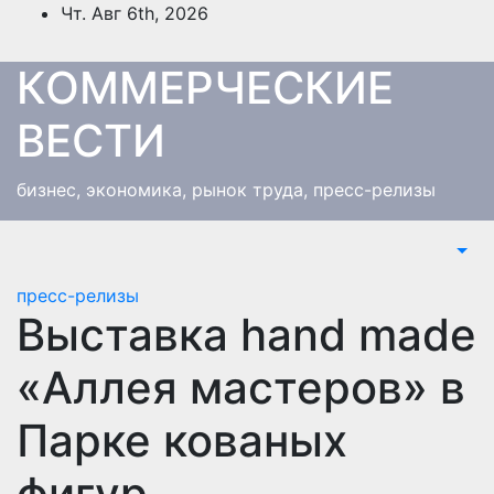
Перейти
Чт. Авг 6th, 2026
к
содержимому
КОММЕРЧЕСКИЕ
ВЕСТИ
бизнес, экономика, рынок труда, пресс-релизы
пресс-релизы
Выставка hand made
«Аллея мастеров» в
Парке кованых
фигур