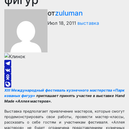
от
zuluman
Июл 18, 2011
выставка
Telegram
VK
Odnoklassniki
XIII Международный фестиваль кузнечного мастерства «Парк
LiveJournal
кованых фигур»
приглашает принять участие в выставке Hand
Made «Аллея мастеров».
Выставка предполагает привлечение мастеров, которые смогут
продемонстрировать свои работы, провести мастер-классы,
рассказать о себе гостям и участникам фестиваля. «Аллея
мастеров» не будет ограничена представлением кузнечных