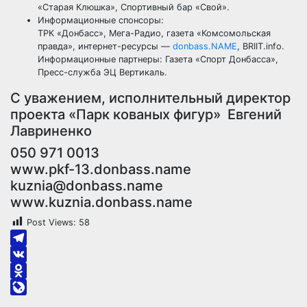
«Старая Клюшка», Спортивный бар «Свой».
Информационные спонсоры:
ТРК «Донбасс», Мега-Радио, газета «Комсомольская
правда», интернет-ресурсы —
donbass.NAME
, BRIIT.info.
Информационные партнеры: Газета «Спорт Донбасса»,
Пресс-служба ЭЦ Вертикаль.
С уважением, исполнительный директор
проекта «Парк кованых фигур» Евгений
Лавриненко
050 971 0013
www.pkf-13.donbass.name
kuznia@donbass.name
www.kuznia.donbass.name
Post Views:
58
Telegram
VK
Odnoklassniki
LiveJournal