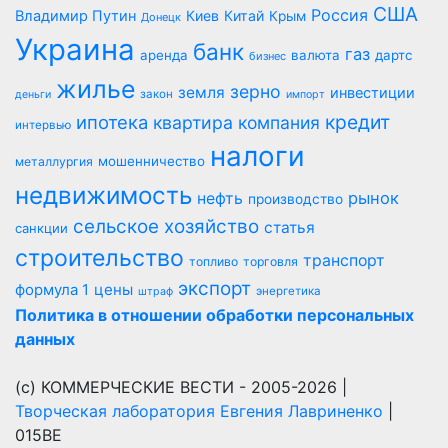
США
Россия
Владимир Путин
Киев
Китай
Крым
Донецк
Украина
банк
газ
аренда
валюта
дартс
бизнес
жилье
зерно
земля
инвестиции
закон
деньги
импорт
кредит
ипотека
квартира
компания
интервью
налоги
мошенничество
металлургия
недвижимость
рынок
нефть
производство
сельское хозяйство
статья
санкции
строительство
транспорт
топливо
торговля
экспорт
цены
формула 1
энергетика
штраф
Политика в отношении обработки персональных
данных
(с) КОММЕРЧЕСКИЕ ВЕСТИ - 2005-2026 |
Творческая лаборатория Евгения Лавриненко
|
015BE