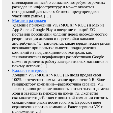
миллиардов записей о согласиях потребует огромных
расходов на инфраструктуру и может оказаться
неподъемной для малого бизнеса, предупреждают
участники рынка. […]
Магазин разряжен
Удаление приложений VK (MOEX: VKCO) и Max из
App Store и Google Play и введение санкций ЕС
поставили российский холдинг перед необходимостью
реорганизации активов и перестройки каналов
дистрибуции. “Ъ” разбирался, какие юридические риски
возникают при попытке вывести подразделения
компаний из-под санкционного контроля, как
технологическая верификация разработчиков Google
может ограничить работу альтернативных магазинов и
почему история […]
Балласт интересов
Холдинг VK (MOEX: VKCO) 16 июля продал свои
100% в отечественном магазине приложений RuStore
гендиректору компании—разработчика сервиса. VK
также принял решение полностью отказаться от домена
.com и завершить переход на домен .ru. Эксперты
связывают эти действия с попыткой компании снизить
санкционные риски после того, как Евросоюз ввел
ограничения против компании. Ранее сервисы VK и
приложение […]