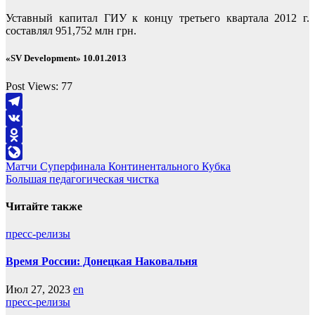
Уставный капитал ГИУ к концу третьего квартала 2012 г.
составлял 951,752 млн грн.
«SV Development» 10.01.2013
Post Views:
77
Telegram
VK
Odnoklassniki
Навигация
Матчи Cуперфинала Континентального Кубка
LiveJournal
Большая педагогическая чистка
по
записям
Читайте также
пресс-релизы
Время России: Донецкая Наковальня
Июл 27, 2023
en
пресс-релизы