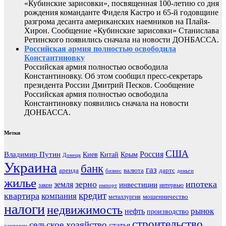
«Кубинские зарисовки», посвященная 100-летию со дня
рождения команданте Фиделя Кастро и 65-й годовщине
разгрома десанта американских наемников на Плайя-
Хирон. Сообщение «Кубинские зарисовки» Станислава
Ретинского появились сначала на новости ДОНБАССА.
Российская армия полностью освободила
Константиновку
Российская армия полностью освободила
Константиновку. Об этом сообщил пресс-секретарь
президента России Дмитрий Песков. Сообщение
Российская армия полностью освободила
Константиновку появились сначала на новости
ДОНБАССА.
Метки
США
Россия
Владимир Путин
Киев
Китай
Крым
Донецк
Украина
банк
газ
аренда
валюта
дартс
бизнес
деньги
жилье
зерно
ипотека
земля
инвестиции
закон
интервью
импорт
кредит
квартира
компания
мошенничество
металлургия
налоги
недвижимость
рынок
нефть
производство
строительство
сельское хозяйство
статья
санкции