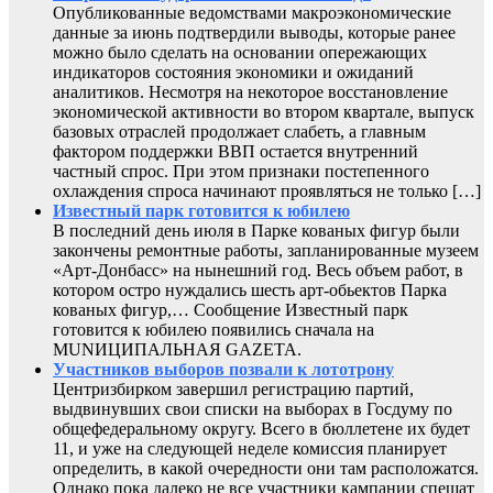
Опубликованные ведомствами макроэкономические
данные за июнь подтвердили выводы, которые ранее
можно было сделать на основании опережающих
индикаторов состояния экономики и ожиданий
аналитиков. Несмотря на некоторое восстановление
экономической активности во втором квартале, выпуск
базовых отраслей продолжает слабеть, а главным
фактором поддержки ВВП остается внутренний
частный спрос. При этом признаки постепенного
охлаждения спроса начинают проявляться не только […]
Известный парк готовится к юбилею
В последний день июля в Парке кованых фигур были
закончены ремонтные работы, запланированные музеем
«Арт-Донбасс» на нынешний год. Весь объем работ, в
котором остро нуждались шесть арт-обьектов Парка
кованых фигур,… Сообщение Известный парк
готовится к юбилею появились сначала на
MUNИЦИПАЛЬНАЯ GAZЕТА.
Участников выборов позвали к лототрону
Центризбирком завершил регистрацию партий,
выдвинувших свои списки на выборах в Госдуму по
общефедеральному округу. Всего в бюллетене их будет
11, и уже на следующей неделе комиссия планирует
определить, в какой очередности они там расположатся.
Однако пока далеко не все участники кампании спешат