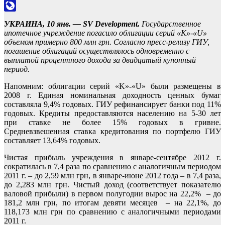
Odnoklassniki
LiveJournal
УКРАИНА, 10 янв. — SV Development.
Государственное
ипотечное учреждение погасило облигации серий «K»-«U»
объемом примерно 800 млн грн. Согласно пресс-релизу ГИУ,
погашение облигаций осуществлялось одновременно с
выплатой процентного дохода за двадцатый купонный
период.
Напомним: облигации серий «K»-«U» были размещены в
2008 г. Единая номинальная доходность ценных бумаг
составляла 9,4% годовых. ГИУ рефинансирует банки под 11%
годовых. Кредиты предоставляются населению на 5-30 лет
при ставке не более 15% годовых в гривне.
Средневзвешенная ставка кредитования по портфелю ГИУ
составляет 13,64% годовых.
Чистая прибыль учреждения в январе-сентябре 2012 г.
сократилась в 7,4 раза по сравнению с аналогичным периодом
2011 г. – до 2,59 млн грн, в январе-июне 2012 года – в 7,4 раза,
до 2,283 млн грн. Чистый доход (соответствует показателю
валовой прибыли) в первом полугодии вырос на 22,2% – до
181,2 млн грн, по итогам девяти месяцев – на 22,1%, до
118,173 млн грн по сравнению с аналогичными периодами
2011 г.