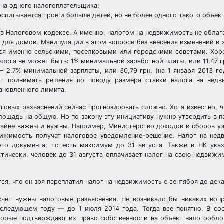
 на одного налогоплательщика;
питывается трое и больше детей, но не более одного такого объект
р в Налоговом кодексе. А именно, налогом на недвижимость не облаг
 для домов. Манипуляции в этом вопросе без внесения изменений в з
ются именно сельскими, поселковыми или городскими советами. Хор
лога не может быть: 1% минимальной заработной платы, или 11,47 гр
2,7% минимальной зарплаты, или 30,79 грн. (на 1 января 2013 го
т принимать решения по поводу размера ставки налога на недв
тановленного лимита.
говых разъяснений сейчас прогнозировать сложно. Хотя известно, 
площадь на общую. Но по закону эту инициативу нужно утвердить в п
райне важны и нужны. Например, Министерство доходов и сборов уж
вижимость получат налоговое уведомление-решение. Налог на не
го документа, то есть максимум до 31 августа. Также в НК указ
фактически, человек до 31 августа оплачивает налог на свою недвиж
ся, что он зря переплатил налог на недвижимость с сентября до дек
 счет нужны налоговые разъяснения. Не возникало бы никаких воп
ледующем году — до 1 июля 2014 года. Тогда все понятно. В соо
оторые подтверждают их право собственности на объект налогообл