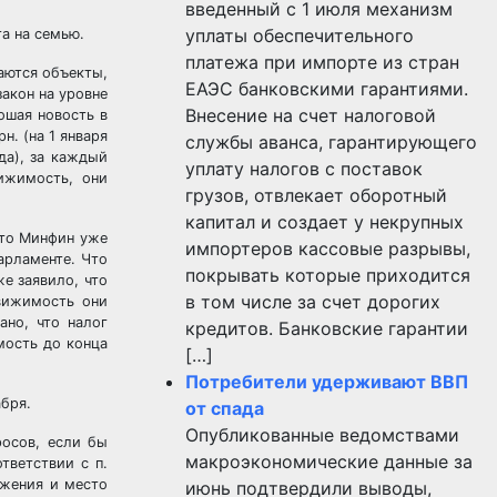
введенный с 1 июля механизм
уплаты обеспечительного
а на семью.
платежа при импорте из стран
аются объекты,
ЕАЭС банковскими гарантиями.
акон на уровне
Внесение на счет налоговой
ошая новость в
н. (на 1 января
службы аванса, гарантирующего
да), за каждый
уплату налогов с поставок
ижимость, они
грузов, отвлекает оборотный
капитал и создает у некрупных
что Минфин уже
импортеров кассовые разрывы,
арламенте. Что
покрывать которые приходится
е заявило, что
в том числе за счет дорогих
движимость они
ано, что налог
кредитов. Банковские гарантии
имость до конца
[…]
Потребители удерживают ВВП
абря.
от спада
Опубликованные ведомствами
росов, если бы
макроэкономические данные за
тветствии с п.
ожения и место
июнь подтвердили выводы,