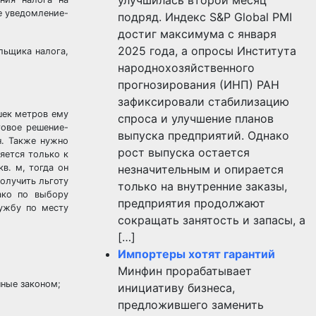
е уведомление-
подряд. Индекс S&P Global PMI
достиг максимума с января
2025 года, а опросы Института
льщика налога,
народнохозяйственного
прогнозирования (ИНП) РАН
зафиксировали стабилизацию
шек метров ему
спроса и улучшение планов
говое решение-
выпуска предприятий. Однако
н. Также нужно
рост выпуска остается
яется только к
в. м, тогда он
незначительным и опирается
получить льготу
только на внутренние заказы,
ако по выбору
предприятия продолжают
лужбу по месту
сокращать занятость и запасы, а
[…]
Импортеры хотят гарантий
Минфин прорабатывает
нные законом;
инициативу бизнеса,
предложившего заменить