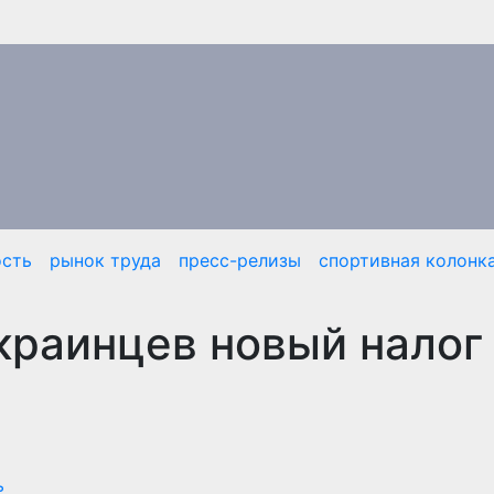
сть
рынок труда
пресс-релизы
спортивная колонк
краинцев новый налог
ь