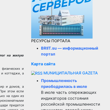
РЕСУРСЫ ПОРТАЛА
BRIIT.su — информационный
портал
алог на жилую
Карта сайта
 физических и
MUNИЦИПАЛЬНАЯ GAZЕТА
 и коттеджи, а
Промышленность
приободрилась в июле
тир и домов, а
 При этом если
В июле часть опережающих
ько на один из
индикаторов состояния
днокомнатными
российской промышленности
ощади придется
улучшилась второй месяц
ния налога на