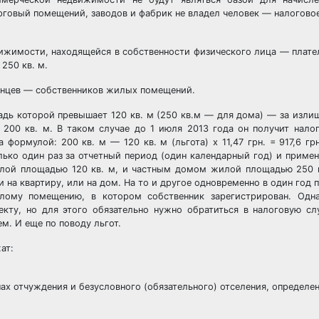
говый помещений, заводов и фабрик не владел человек — налогово
ижимости, находящейся в собственности физического лица — плате
250 кв. м.
аинцев — собственников жилых помещений.
адь которой превышает 120 кв. м (250 кв.м — для дома) — за изли
 200 кв. м. В таком случае до 1 июля 2013 года он получит нало
 формулой: 200 кв. м — 120 кв. м (льгота) х 11,47 грн. = 917,6 гр
ько один раз за отчетный период (один календарный год) и примен
илой площадью 120 кв. м, и частным домом жилой площадью 250 к
 на квартиру, или на дом. На то и другое одновременно в один год 
лому помещению, в котором собственник зарегистрирован. Одн
кту, но для этого обязательно нужно обратиться в налоговую с
. И еще по поводу льгот.
ат:
 отчуждения и безусловного (обязательного) отселения, определе