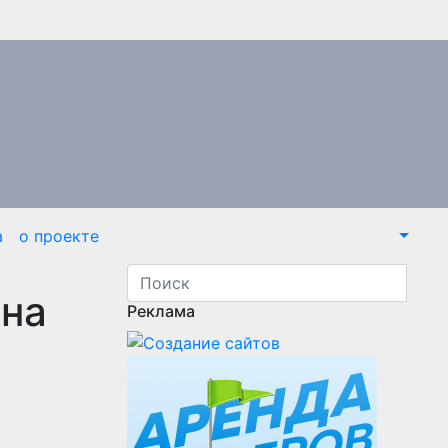
а
о проекте
 на
Реклама