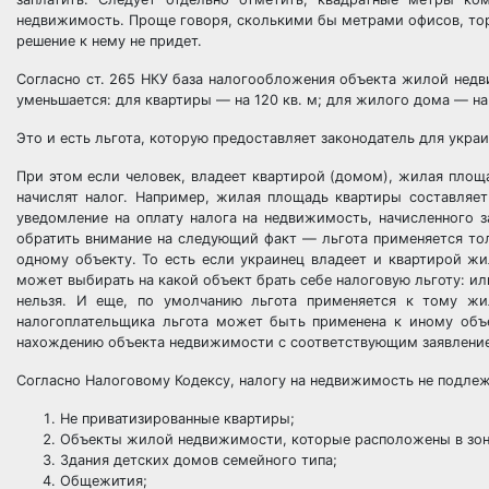
недвижимость. Проще говоря, сколькими бы метрами офисов, тор
решение к нему не придет.
Согласно ст. 265 НКУ база налогообложения объекта жилой недв
уменьшается: для квартиры — на 120 кв. м; для жилого дома — на 
Это и есть льгота, которую предоставляет законодатель для укр
При этом если человек, владеет квартирой (домом), жилая площ
начислят налог. Например, жилая площадь квартиры составляет
уведомление на оплату налога на недвижимость, начисленного за
обратить внимание на следующий факт — льгота применяется тол
одному объекту. То есть если украинец владеет и квартирой ж
может выбирать на какой объект брать себе налоговую льготу: или
нельзя. И еще, по умолчанию льгота применяется к тому жи
налогоплательщика льгота может быть применена к иному объе
нахождению объекта недвижимости с соответствующим заявлением
Согласно Налоговому Кодексу, налогу на недвижимость не подлеж
Не приватизированные квартиры;
Объекты жилой недвижимости, которые расположены в зонах
Здания детских домов семейного типа;
Общежития;