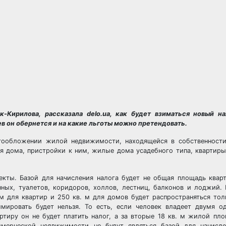
Кирилова, рассказала delo.ua, как будет взиматься новый н
 он обернется и на какие льготы можно претендовать.
огообложении жилой недвижимости, находящейся в собственности
я дома, пристройки к ним, жилые дома усадебного типа, квартиры
кты. Базой для начисления налога будет не общая площадь квар
нных, туалетов, коридоров, холлов, лестниц, балконов и лоджий.
 м для квартир и 250 кв. м для домов будет распространяться тол
мировать будет нельзя. То есть, если человек владеет двумя о
ртиру он не будет платить налог, а за вторые 18 кв. м жилой пл
ммерческой недвижимости не будут являться базой для начисле