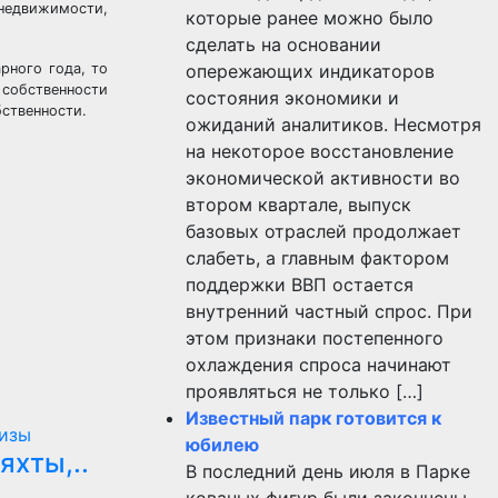
 недвижимости,
которые ранее можно было
сделать на основании
рного года, то
опережающих индикаторов
 собственности
состояния экономики и
бственности.
ожиданий аналитиков. Несмотря
на некоторое восстановление
экономической активности во
втором квартале, выпуск
базовых отраслей продолжает
слабеть, а главным фактором
поддержки ВВП остается
внутренний частный спрос. При
этом признаки постепенного
охлаждения спроса начинают
проявляться не только […]
Известный парк готовится к
изы
юбилею
яхты,..
В последний день июля в Парке
кованых фигур были закончены