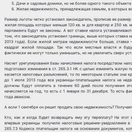
Дачи и садовые домики, но не более одного такого объекта
Жилая недвижимость, принадлежащая семьям, в которых вос
Размер льготы четко установил законодатель, прописав ее разме
жилая площадь которых меньше 120 кв. м для квартир и 250 кв. м
парламента будут не законны. А вот ставки налога устанавлива
том, что законодатель установил границы, выше которых ставка на
2013 года). Если жилой метраж недвижимости больше, ставка — 
квадрат жилой площади. Так что если местные власти и буду
фактически ее могут только уменьшить, но не увеличить сверх ус
Насчет урегулирования базы начисления налога посредством нало
подготовил изменения в ст. 265.3.1 НК с целью изменить жилую 
касается налоговых разъяснений, то по некоторым статьям они к
до 1 июля 2013 года все украинцы-плательщики налога на нед
должны будут оплатить в течение 60 дней после получения это
начисляется на год, то есть с 1 января по 31 декабря. То есть 
года авансом.
А если 1 сентября он решит продать свою недвижимость? Получает
Кто, как и когда будет возвращать ему эту переплату? На этот
впервые украинцы получили налоговые решение-уведомление в с
265.7.3 Кодекса плательщик налога на основании документов, к