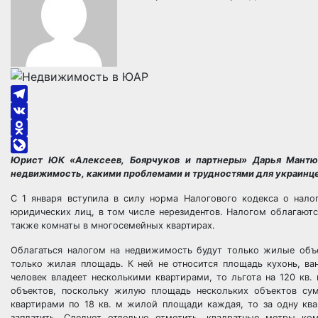
Telegram
VK
Odnoklassniki
Юрист ЮК «Алексеев, Боярчуков и партнеры» Дарья Мантюк-
LiveJournal
недвижимость, какими проблемами и трудностями для украинцев
С 1 января вступила в силу норма Налогового кодекса о нал
юридических лиц, в том числе нерезидентов. Налогом облагаютс
также комнаты в многосемейных квартирах.
Облагаться налогом на недвижимость будут только жилые объе
только жилая площадь. К ней не относится площадь кухонь, ва
человек владеет несколькими квартирами, то льгота на 120 кв.
объектов, поскольку жилую площадь нескольких объектов сум
квартирами по 18 кв. м жилой площади каждая, то за одну ква
заплатить. Следует отдельно отметить, квадратные метры ко