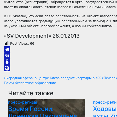
жительства (регистрации), обращается в орган государственной
льгот по оплате налога, ставок налога и начисленной сумы налога.
В НК указано, что если право собственности на объект налогооб
налог уплачивается предыдущим собственником за период с 1 янв
на указанный объект налогообложения, а новым собственником — 
«SV Development» 28.01.2013
Post Views:
66
Telegram
VK
Odnoklassniki
LiveJournal
Навигация
Очередная афера: в центре Киева продают квартиры в ЖК «Печерск
Почти бесплатное образование
по
Читайте также
записям
пресс-релизы
пресс-рел
Время России:
Ходовы
Донецкая Наковальня
яхты Zi