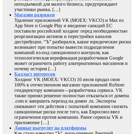
неподъемной для малого бизнеса, предупреждают
участники рынка. […]
Магазин разряжен
Удаление приложений VK (MOEX: VKCO) и Max из
App Store и Google Play и введение санкций ЕС
поставили российский холдинг перед необходимостью
реорганизации активов и перестройки каналов
дистрибуции. “Ъ” разбирался, какие юридические риски
возникают при попытке вывести подразделения
компаний из-под санкционного контроля, как
технологическая верификация разработчиков Google
может ограничить работу альтернативных магазинов и
почему история […]
Балласт интересов
Холдинг VK (MOEX: VKCO) 16 июля продал свои
100% в отечественном магазине приложений RuStore
гендиректору компании—разработчика сервиса. VK
также принял решение полностью отказаться от домена
.com и завершить переход на домен .ru. Эксперты
связывают эти действия с попыткой компании снизить
санкционные риски после того, как Евросоюз ввел
ограничения против компании. Ранее сервисы VK и
приложение […]
Данные выгрузят на платформы
Как стало известно “Ъ”, вице-премьер Дмитрий