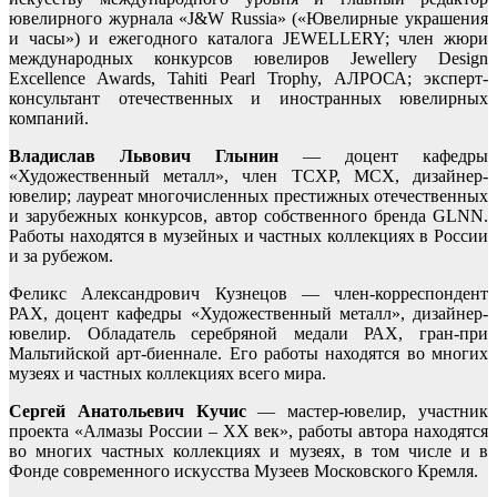
ювелирного журнала «J&W Russia» («Ювелирные украшения
и часы») и ежегодного каталога JEWELLERY; член жюри
международных конкурсов ювелиров Jewellery Design
Excellence Awards, Tahiti Pearl Trophy, АЛРОСА; эксперт-
консультант отечественных и иностранных ювелирных
компаний.
Владислав Львович Глынин
— доцент кафедры
«Художественный металл», член ТСХР, МСХ, дизайнер-
ювелир; лауреат многочисленных престижных отечественных
и зарубежных конкурсов, автор собственного бренда GLNN.
Работы находятся в музейных и частных коллекциях в России
и за рубежом.
Феликс Александрович Кузнецов — член-корреспондент
РАХ, доцент кафедры «Художественный металл», дизайнер-
ювелир. Обладатель серебряной медали РАХ, гран-при
Мальтийской арт-биеннале. Его работы находятся во многих
музеях и частных коллекциях всего мира.
Сергей Анатольевич Кучис
— мастер-ювелир, участник
проекта «Алмазы России – XX век», работы автора находятся
во многих частных коллекциях и музеях, в том числе и в
Фонде современного искусства Музеев Московского Кремля.