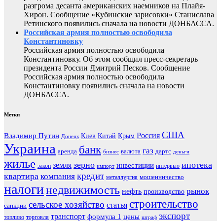
разгрома десанта американских наемников на Плайя-
Хирон. Сообщение «Кубинские зарисовки» Станислава
Ретинского появились сначала на новости ДОНБАССА.
Российская армия полностью освободила
Константиновку
Российская армия полностью освободила
Константиновку. Об этом сообщил пресс-секретарь
президента России Дмитрий Песков. Сообщение
Российская армия полностью освободила
Константиновку появились сначала на новости
ДОНБАССА.
Метки
США
Россия
Владимир Путин
Киев
Китай
Крым
Донецк
Украина
банк
газ
аренда
валюта
дартс
бизнес
деньги
жилье
зерно
ипотека
земля
инвестиции
закон
интервью
импорт
кредит
квартира
компания
мошенничество
металлургия
налоги
недвижимость
рынок
нефть
производство
строительство
сельское хозяйство
статья
санкции
экспорт
транспорт
формула 1
цены
топливо
торговля
штраф