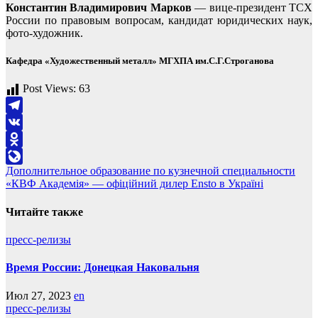
Константин Владимирович Марков
— вице-президент ТСХ
России по правовым вопросам, кандидат юридических наук,
фото-художник.
Кафедра «Художественный металл» МГХПА им.С.Г.Строганова
Post Views:
63
Telegram
VK
Odnoklassniki
Навигация
Дополнительное образование по кузнечной специальности
LiveJournal
«КВФ Академія» — офіційний дилер Ensto в Україні
по
записям
Читайте также
пресс-релизы
Время России: Донецкая Наковальня
Июл 27, 2023
en
пресс-релизы