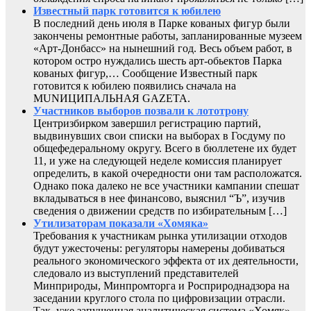
Известный парк готовится к юбилею
В последний день июля в Парке кованых фигур были
закончены ремонтные работы, запланированные музеем
«Арт-Донбасс» на нынешний год. Весь объем работ, в
котором остро нуждались шесть арт-обьектов Парка
кованых фигур,… Сообщение Известный парк
готовится к юбилею появились сначала на
MUNИЦИПАЛЬНАЯ GAZЕТА.
Участников выборов позвали к лототрону
Центризбирком завершил регистрацию партий,
выдвинувших свои списки на выборах в Госдуму по
общефедеральному округу. Всего в бюллетене их будет
11, и уже на следующей неделе комиссия планирует
определить, в какой очередности они там расположатся.
Однако пока далеко не все участники кампании спешат
вкладываться в нее финансово, выяснил “Ъ”, изучив
сведения о движении средств по избирательным […]
Утилизаторам показали «Хомяка»
Требования к участникам рынка утилизации отходов
будут ужесточены: регуляторы намерены добиваться
реального экономического эффекта от их деятельности,
следовало из выступлений представителей
Минприроды, Минпромторга и Росприроднадзора на
заседании круглого стола по цифровизации отрасли.
Так, уже запущенная аналитическая система «Хомяк»