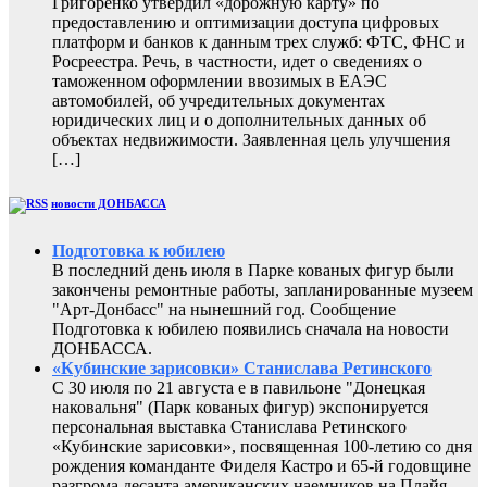
Григоренко утвердил «дорожную карту» по
предоставлению и оптимизации доступа цифровых
платформ и банков к данным трех служб: ФТС, ФНС и
Росреестра. Речь, в частности, идет о сведениях о
таможенном оформлении ввозимых в ЕАЭС
автомобилей, об учредительных документах
юридических лиц и о дополнительных данных об
объектах недвижимости. Заявленная цель улучшения
[…]
новости ДОНБАССА
Подготовка к юбилею
В последний день июля в Парке кованых фигур были
закончены ремонтные работы, запланированные музеем
"Арт-Донбасс" на нынешний год. Сообщение
Подготовка к юбилею появились сначала на новости
ДОНБАССА.
«Кубинские зарисовки» Станислава Ретинского
С 30 июля по 21 августа е в павильоне "Донецкая
наковальня" (Парк кованых фигур) экспонируется
персональная выставка Станислава Ретинского
«Кубинские зарисовки», посвященная 100-летию со дня
рождения команданте Фиделя Кастро и 65-й годовщине
разгрома десанта американских наемников на Плайя-