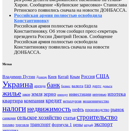
Хирон. Сообщение «Кубинские зарисовки» Станислава
Ретинского появились сначала на новости ДОНБАССА.
Российская армия полностью освободила
Константиновку
Российская армия полностью освободила
Константиновку. Об этом сообщил пресс-секретарь
президента России Дмитрий Песков. Сообщение
Российская армия полностью освободила
Константиновку появились сначала на новости
ДОНБАССА.
Метки
США
Россия
Владимир Путин
Киев
Китай
Крым
Донецк
Украина
банк
газ
аренда
валюта
дартс
бизнес
деньги
жилье
зерно
ипотека
земля
инвестиции
закон
интервью
импорт
кредит
квартира
компания
мошенничество
металлургия
налоги
недвижимость
рынок
нефть
производство
строительство
сельское хозяйство
статья
санкции
экспорт
транспорт
формула 1
цены
топливо
торговля
штраф
энергетика