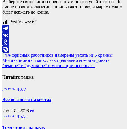
Выберите свою линию поведения и не отступайте от нее. К
смене правил коллективы привыкают плохо, и марку нужно
будет держать до конца.
Post Views:
67
Telegram
VK
Odnoklassniki
Навигация
44% офисных работников намерены уехать из Украины
LiveJournal
Мотивационный микс: как правильно комбинировать
по
"земное" и "духовное" в мотивации персонала
записям
Читайте также
рынок труда
Все остаются на местах
Июл 31, 2026
en
рынок труда
Труд ставят на паузу