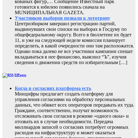
кованых фигур,… Сообщение Известный парк
готовится к юбилею появились сначала на
MUNИЦИПАЛЬНАЯ GAZЕТА.
Участников выборов позвали к лототрону
Центризбирком завершил регистрацию партий,
выдвинувших свои списки на выборах в Госдуму по
общефедеральному округу. Всего в бюллетене их будет
11, и уже на следующей неделе комиссия планирует
определить, в какой очередности они там расположатся.
Однако пока далеко не все участники кампании спешат
вкладываться в нее финансово, выяснил “Ъ”, изучив
сведения о движении средств по избирательным […]
ElPages
Когда в согласиях платформа есть
Минцифры предлагает создать платформу для
управления согласиями на обработку персональных
данных, что обяжет всех операторов передавать их туда.
Граждане, соответственно, получат возможность
отслеживать свои согласия в режиме «одного окна» и
отозвать их в случае необходимости. Передача
миллиардов записей о согласиях потребует огромных
расходов на инфраструктуру и может оказаться