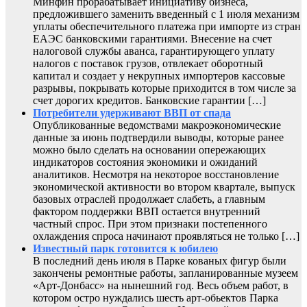
Минфин прорабатывает инициативу бизнеса,
предложившего заменить введенный с 1 июля механизм
уплаты обеспечительного платежа при импорте из стран
ЕАЭС банковскими гарантиями. Внесение на счет
налоговой службы аванса, гарантирующего уплату
налогов с поставок грузов, отвлекает оборотный
капитал и создает у некрупных импортеров кассовые
разрывы, покрывать которые приходится в том числе за
счет дорогих кредитов. Банковские гарантии […]
Потребители удерживают ВВП от спада
Опубликованные ведомствами макроэкономические
данные за июнь подтвердили выводы, которые ранее
можно было сделать на основании опережающих
индикаторов состояния экономики и ожиданий
аналитиков. Несмотря на некоторое восстановление
экономической активности во втором квартале, выпуск
базовых отраслей продолжает слабеть, а главным
фактором поддержки ВВП остается внутренний
частный спрос. При этом признаки постепенного
охлаждения спроса начинают проявляться не только […]
Известный парк готовится к юбилею
В последний день июля в Парке кованых фигур были
закончены ремонтные работы, запланированные музеем
«Арт-Донбасс» на нынешний год. Весь объем работ, в
котором остро нуждались шесть арт-обьектов Парка