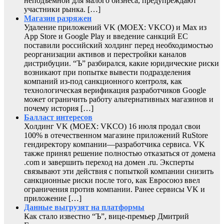
неподъемной для малого бизнеса, предупреждают
участники рынка. […]
Магазин разряжен
Удаление приложений VK (MOEX: VKCO) и Max из
App Store и Google Play и введение санкций ЕС
поставили российский холдинг перед необходимостью
реорганизации активов и перестройки каналов
дистрибуции. “Ъ” разбирался, какие юридические риски
возникают при попытке вывести подразделения
компаний из-под санкционного контроля, как
технологическая верификация разработчиков Google
может ограничить работу альтернативных магазинов и
почему история […]
Балласт интересов
Холдинг VK (MOEX: VKCO) 16 июля продал свои
100% в отечественном магазине приложений RuStore
гендиректору компании—разработчика сервиса. VK
также принял решение полностью отказаться от домена
.com и завершить переход на домен .ru. Эксперты
связывают эти действия с попыткой компании снизить
санкционные риски после того, как Евросоюз ввел
ограничения против компании. Ранее сервисы VK и
приложение […]
Данные выгрузят на платформы
Как стало известно “Ъ”, вице-премьер Дмитрий