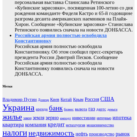
персональная выставка Станислава Ретинского
«Кубинские зарисовки», посвященная 100-летию со дня
рождения команданте Фиделя Кастро и 65-й годовщине
разгрома десанта американских наемников на Плайя-
Хирон. Сообщение «Кубинские зарисовки» Станислава
Ретинского появились сначала на новости ДОНБАССА.
Российская армия полностью освободила
Константиновку
Российская армия полностью освободила
Константиновку. Об этом сообщил пресс-секретарь
президента России Дмитрий Песков. Сообщение
Российская армия полностью освободила
Константиновку появились сначала на новости
ДОНБАССА.
Метки
США
Россия
Владимир Путин
Киев
Китай
Крым
Донецк
Украина
банк
газ
аренда
валюта
дартс
бизнес
деньги
жилье
зерно
ипотека
земля
инвестиции
закон
интервью
импорт
кредит
квартира
компания
мошенничество
металлургия
налоги
недвижимость
рынок
нефть
производство