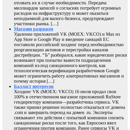
отозвать их в случае необходимости. Передача
миллиардов записей о согласиях потребует огромных
расходов на инфраструктуру и может оказаться
неподъемной для малого бизнеса, предупреждают
участники рынка. […]
Магазин разряжен
Удаление приложений VK (MOEX: VKCO) и Max из
App Store и Google Play и введение санкций ЕС
поставили российский холдинг перед необходимостью
реорганизации активов и перестройки каналов
дистрибуции. “Ъ” разбирался, какие юридические риски
возникают при попытке вывести подразделения
компаний из-под санкционного контроля, как
технологическая верификация разработчиков Google
может ограничить работу альтернативных магазинов и
почему история […]
Балласт интересов
Холдинг VK (MOEX: VKCO) 16 июля продал свои
100% в отечественном магазине приложений RuStore
гендиректору компании—разработчика сервиса. VK
также принял решение полностью отказаться от домена
.com и завершить переход на домен .ru. Эксперты
связывают эти действия с попыткой компании снизить
санкционные риски после того, как Евросоюз ввел
ограничения против компании. Ранее сервисы VK и