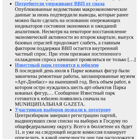
Потребители удерживают ВВП от спада
Опубликованные ведомствами макроэкономические
данные за июнь подтвердили выводы, которые ранее
можно было сделать на основании опережающих
индикаторов состояния экономики и ожиданий
аналитиков. Несмотря на некоторое восстановление
экономической активности во втором квартале, выпуск
базовых отраслей продолжает слабеть, а главным
фактором поддержки ВВП остается внутренний
частный спрос. При этом признаки постепенного
охлаждения спроса начинают проявляться не только […]
Известный парк готовится к юбилею
В последний день июля в Парке кованых фигур были
закончены ремонтные работы, запланированные музеем
«Арт-Донбасс» на нынешний год. Весь объем работ, в
котором остро нуждались шесть арт-обьектов Парка
кованых фигур,… Сообщение Известный парк
готовится к юбилею появились сначала на
MUNИЦИПАЛЬНАЯ GAZЕТА.
Участников выборов позвали к лототрону
Центризбирком завершил регистрацию партий,
выдвинувших свои списки на выборах в Госдуму по
общефедеральному округу. Всего в бюллетене их будет
11, и уже на следующей неделе комиссия планирует
определить, в какой очередности они там расположатся.