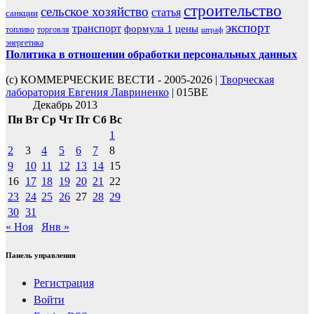
строительство
сельское хозяйство
статья
санкции
экспорт
транспорт
формула 1
цены
топливо
торговля
штраф
энергетика
Политика в отношении обработки персональных данных
(с) КОММЕРЧЕСКИЕ ВЕСТИ - 2005-2026 |
Творческая
лаборатория Евгения Лавриненко
| 015BE
Декабрь 2013
Пн
Вт
Ср
Чт
Пт
Сб
Вс
1
2
3
4
5
6
7
8
9
10
11
12
13
14
15
16
17
18
19
20
21
22
23
24
25
26
27
28
29
30
31
« Ноя
Янв »
Панель управления
Регистрация
Войти