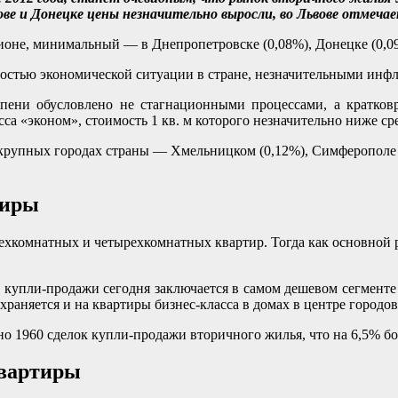
кове и Донецке цены незначительно выросли, во Львове отмеч
оне, минимальный — в Днепропетровске (0,08%), Донецке (0,09
остью экономической ситуации в стране, незначительными инф
епени обусловлено не стагнационными процессами, а кратко
сса «эконом», стоимость 1 кв. м которого незначительно ниже с
рупных городах страны — Хмельницком (0,12%), Симферополе (0
тиры
ехкомнатных и четырехкомнатных квартир. Тогда как основной 
купли-продажи сегодня заключается в самом дешевом сегменте э
раняется и на квартиры бизнес-класса в домах в центре городов
но 1960 сделок купли-продажи вторичного жилья, что на 6,5% бо
квартиры