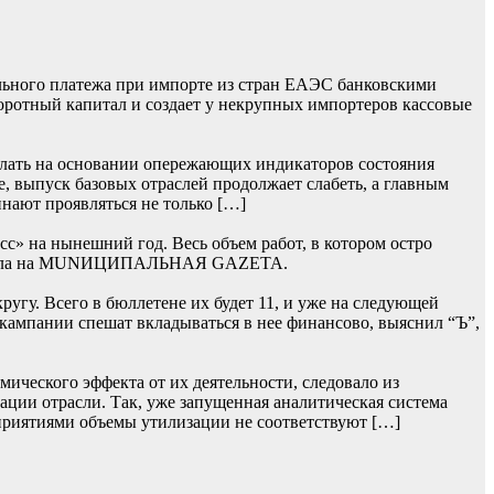
льного платежа при импорте из стран ЕАЭС банковскими
боротный капитал и создает у некрупных импортеров кассовые
лать на основании опережающих индикаторов состояния
, выпуск базовых отраслей продолжает слабеть, а главным
нают проявляться не только […]
» на нынешний год. Весь объем работ, в котором остро
 сначала на MUNИЦИПАЛЬНАЯ GAZЕТА.
гу. Всего в бюллетене их будет 11, и уже на следующей
 кампании спешат вкладываться в нее финансово, выяснил “Ъ”,
ического эффекта от их деятельности, следовало из
ции отрасли. Так, уже запущенная аналитическая система
приятиями объемы утилизации не соответствуют […]