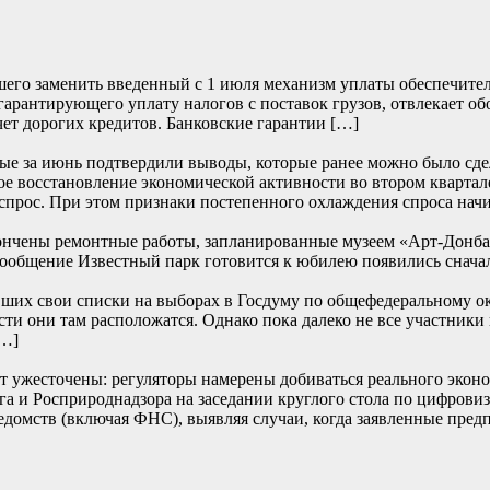
его заменить введенный с 1 июля механизм уплаты обеспечите
 гарантирующего уплату налогов с поставок грузов, отвлекает о
чет дорогих кредитов. Банковские гарантии […]
е за июнь подтвердили выводы, которые ранее можно было сде
е восстановление экономической активности во втором квартале
прос. При этом признаки постепенного охлаждения спроса начи
ончены ремонтные работы, запланированные музеем «Арт-Донбасс
… Сообщение Известный парк готовится к юбилею появились
их свои списки на выборах в Госдуму по общефедеральному окру
сти они там расположатся. Однако пока далеко не все участники
[…]
т ужесточены: регуляторы намерены добиваться реального эконом
и Росприроднадзора на заседании круглого стола по цифровиза
едомств (включая ФНС), выявляя случаи, когда заявленные пред