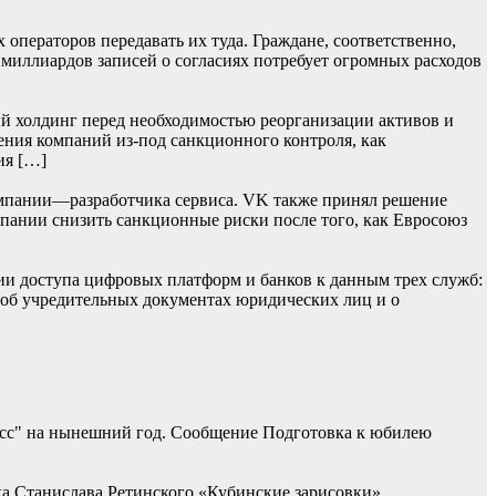
операторов передавать их туда. Граждане, соответственно,
 миллиардов записей о согласиях потребует огромных расходов
й холдинг перед необходимостью реорганизации активов и
ения компаний из-под санкционного контроля, как
ия […]
мпании—разработчика сервиса. VK также принял решение
омпании снизить санкционные риски после того, как Евросоюз
ии доступа цифровых платформ и банков к данным трех служб:
 об учредительных документах юридических лиц и о
асс" на нынешний год. Сообщение Подготовка к юбилею
ка Станислава Ретинского «Кубинские зарисовки»,