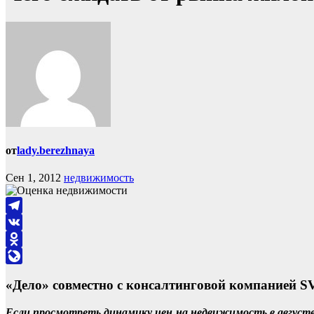
от
lady.berezhnaya
Сен 1, 2012
недвижимость
Telegram
VK
Odnoklassniki
LiveJournal
«Дело» совместно с консалтинговой компанией S
Если просмотреть динамику цен на недвижимость в августе