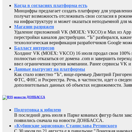
Когда в согласиях платформа есть
Минцифры предлагает создать платформу для управления 
получат возможность отслеживать свои согласия в режиме
на инфраструктуру и может оказаться неподъемной для м
Магазин разряжен
Удаление приложений VK (MOEX: VKCO) и Max из App Sto
перестройки каналов дистрибуции. “Ъ” разбирался, каки
технологическая верификация разработчиков Google може
Балласт интересов
Холдинг VK (MOEX: VKCO) 16 июля продал свои 100% в 
полностью отказаться от домена .com и завершить перехо
ввел ограничения против компании. Ранее сервисы VK 
Данные выгрузят на платформы
Как стало известно “Ъ”, вице-премьер Дмитрий Григоре
ФТС, ФНС и Росреестра. Речь, в частности, идет о све
дополнительных данных об объектах недвижимости. Заяв
новости ДОНБАССА
Подготовка к юбилею
В последний день июля в Парке кованых фигур были за
появились сначала на новости ДОНБАССА.
«Кубинские зарисовки» Станислава Ретинского
С 30 июля по 21 августа е в павильоне "Донецкая наков