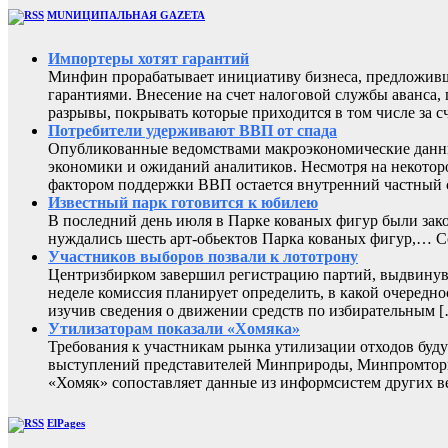
MUNИЦИПАЛЬНАЯ GAZЕТА
Импортеры хотят гарантий
Минфин прорабатывает инициативу бизнеса, предложивш
гарантиями. Внесение на счет налоговой службы аванса,
разрывы, покрывать которые приходится в том числе за с
Потребители удерживают ВВП от спада
Опубликованные ведомствами макроэкономические данны
экономики и ожиданий аналитиков. Несмотря на некоторо
фактором поддержки ВВП остается внутренний частный с
Известный парк готовится к юбилею
В последний день июля в Парке кованых фигур были зак
нуждались шесть арт-обьектов Парка кованых фигур,
Участников выборов позвали к лототрону
Центризбирком завершил регистрацию партий, выдвинувш
неделе комиссия планирует определить, в какой очередно
изучив сведения о движении средств по избирательным 
Утилизаторам показали «Хомяка»
Требования к участникам рынка утилизации отходов буду
выступлений представителей Минприроды, Минпромторга 
«Хомяк» сопоставляет данные из информсистем других в
ElPages