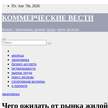
Перейти
Пт. Авг 7th, 2026
к
содержимому
КОММЕРЧЕСКИЕ ВЕСТИ
бизнес, экономика, рынок труда, пресс-релизы
анонсы
экономика
бизнес-ассорти
недвижимость
рынок труда
пресс-релизы
спортивная колонка
о проекте
экономика
Чего ожидать от рынка жилой