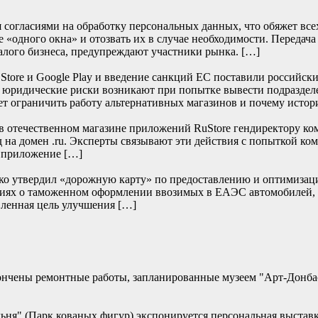
согласиями на обработку персональных данных, что обяжет всех 
 «одного окна» и отозвать их в случае необходимости. Передача
алого бизнеса, предупреждают участники рынка. […]
re и Google Play и введение санкций ЕС поставили российски
е юридические риски возникают при попытке вывести подраздел
т ограничить работу альтернативных магазинов и почему истор
отечественном магазине приложений RuStore гендиректору ко
д на домен .ru. Эксперты связывают эти действия с попыткой к
и приложение […]
нко утвердил «дорожную карту» по предоставлению и оптимизац
дениях о таможенном оформлении ввозимых в ЕАЭС автомобилей,
ленная цель улучшения […]
кончены ремонтные работы, запланированные музеем "Арт-Донб
альня" (Парк кованых фигур) экспонируется персональная выстав