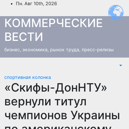
Перейти
Пн. Авг 10th, 2026
к
содержимому
КОММЕРЧЕСКИЕ
ВЕСТИ
бизнес, экономика, рынок труда, пресс-релизы
спортивная колонка
«Скифы-ДонНТУ»
вернули титул
чемпионов Украины
по американскому