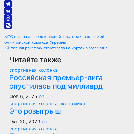
Telegram
VK
Odnoklassniki
LiveJournal
Навигация
МТС стала партнером первой в истории юношеской
олимпийской команды Украины
по
«Янтарная ракетка» стартовала на кортах в Мелекино
Читайте также
записям
спортивная колонка
Российская премьер-лига
опустилась под миллиард
Фев 6, 2025
en
спортивная колонка
экономика
Это розыгрыш
Окт 20, 2023
en
спортивная колонка