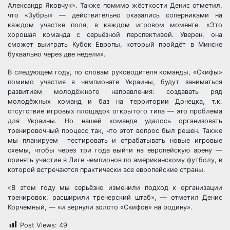
Александр Яковчук». Также помимо жёсткости Денис отметил,
что «Зубры» — действительно оказались соперниками на
каждом участке поля, в каждом игровом моменте. «Это
хорошая команда с серьёзной перспективой. Уверен, она
сможет выиграть Кубок Европы, который пройдёт в Минске
буквально через две недели».
В следующем году, по словам руководителя команды, «Скифы»
помимо участия в чемпионате Украины, будут заниматься
развитием молодёжного направления: создавать ряд
молодёжных команд и баз на территории Донецка, т.к.
отсутствие игровых площадок открытого типа — это проблема
для Украины. Но нашей команде удалось организовать
тренировочный процесс так, что этот вопрос был решен. Также
мы планируем тестировать и отрабатывать новые игровые
схемы, чтобы через три года выйти на европейскую арену —
принять участие в Лиге чемпионов по американскому футболу, в
которой встречаются практически все европейские страны.
«В этом году мы серьёзно изменили подход к организации
тренировок, расширили тренерский штаб», — отметил Денис
Корчемный, — «и вернули золото «Скифов» на родину».
Post Views:
49