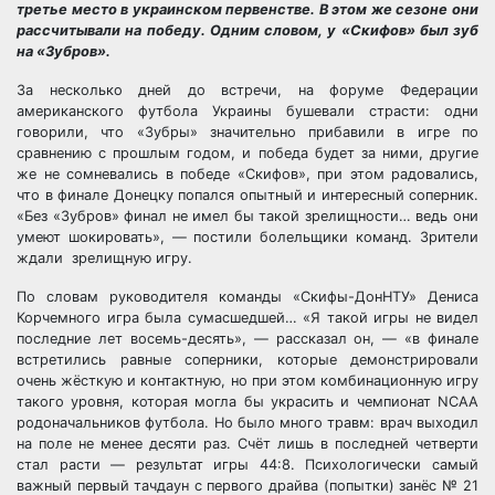
третье место в украинском первенстве. В этом же сезоне они
рассчитывали на победу. Одним словом, у «Скифов» был зуб
на «Зубров».
За несколько дней до встречи, на форуме Федерации
американского футбола Украины бушевали страсти: одни
говорили, что «Зубры» значительно прибавили в игре по
сравнению с прошлым годом, и победа будет за ними, другие
же не сомневались в победе «Скифов», при этом радовались,
что в финале Донецку попался опытный и интересный соперник.
«Без «Зубров» финал не имел бы такой зрелищности… ведь они
умеют шокировать», — постили болельщики команд. Зрители
ждали зрелищную игру.
По словам руководителя команды «Скифы-ДонНТУ» Дениса
Корчемного игра была сумасшедшей… «Я такой игры не видел
последние лет восемь-десять», — рассказал он, — «в финале
встретились равные соперники, которые демонстрировали
очень жёсткую и контактную, но при этом комбинационную игру
такого уровня, которая могла бы украсить и чемпионат NCAA
родоначальников футбола. Но было много травм: врач выходил
на поле не менее десяти раз. Счёт лишь в последней четверти
стал расти — результат игры 44:8. Психологически самый
важный первый тачдаун с первого драйва (попытки) занёс № 21