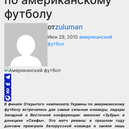
футболу
от
zuluman
Июн 29, 2010
американский
футбол
Telegram
VK
Odnoklassniki
В финале Открытого чемпионата Украины по американскому
LiveJournal
футболу встречались две самые сильные команды, лидеры
Западной и Восточной конференции: минские «Зубры» и
донецкие «Скифы». Это матч реванш: в прошлом году
дончане проиграли белорусской команде и заняли лишь