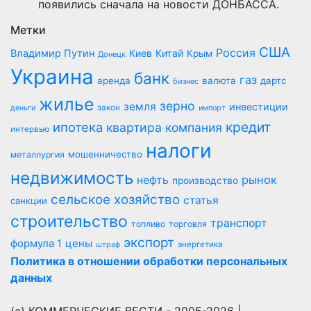
появились сначала на новости ДОНБАССА.
Метки
США
Россия
Владимир Путин
Киев
Китай
Крым
Донецк
Украина
банк
газ
аренда
валюта
дартс
бизнес
жилье
зерно
земля
инвестиции
закон
деньги
импорт
кредит
ипотека
квартира
компания
интервью
налоги
мошенничество
металлургия
недвижимость
рынок
нефть
производство
сельское хозяйство
статья
санкции
строительство
транспорт
топливо
торговля
экспорт
цены
формула 1
энергетика
штраф
Политика в отношении обработки персональных
данных